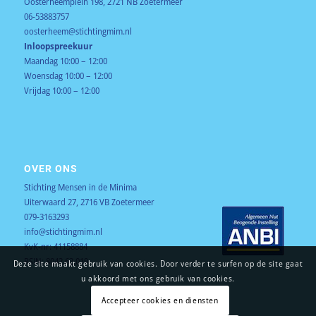
Oosterheemplein 198, 2721 NB Zoetermeer
06-53883757
oosterheem@stichtingmim.nl
Inloopspreekuur
Maandag 10:00 – 12:00
Woensdag 10:00 – 12:00
Vrijdag 10:00 – 12:00
OVER ONS
Stichting Mensen in de Minima
Uiterwaard 27, 2716 VB Zoetermeer
079-3163293
info@stichtingmim.nl
KvK-nr: 41158884
RSIN: 8042.62.019
Deze site maakt gebruik van cookies. Door verder te surfen op de site gaat
u akkoord met ons gebruik van cookies.
Accepteer cookies en diensten